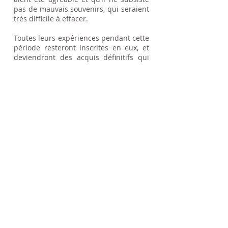
pas de mauvais souvenirs, qui seraient
très difficile à effacer.
Toutes leurs expériences pendant cette
période resteront inscrites en eux, et
deviendront des acquis définitifs qui
influenceront leurs comportements
d’adultes.
Par Anne Marie D'Amico
comportementaliste à La Clusaz, le
Grand Bornand, Thônes... Annecy en
Haute-Savoie, et à Lyon
Adhérente du code de déontologie de la F.E.C.
Fédération Européenne des Comportementalistes
Certificat de capacité N° : 69-CC-AD-272
3 AM
Association
Aides Aux Animaux du Monde
Connaître pour respecter
Statuts de l'association
Mentions légales - Plan du site - Liens