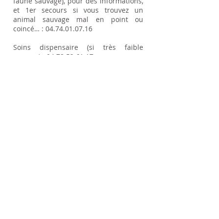
faune sauvage), pour des informations,
et 1er secours si vous trouvez un
animal sauvage mal en point ou
coincé… :
04.74.01.07.16
Soins dispensaire (si très faible
moyens) :
04.78.52.61.17
SOS vétérinaire tous les jours :
04.78.54.00.71
Adhérente du code de déontologie de la F.E.C.
Fédération Européenne des Comportementalistes
Certificat de capacité N° : 69-CC-AD-272
3 AM
Association
Aides Aux Animaux du Monde
Connaître pour respecter
Statuts de l'association
Mentions légales - Plan du site - Liens