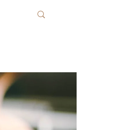
Faire
un
don