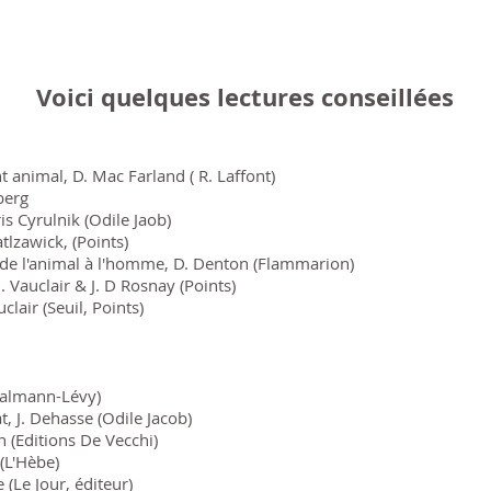
Voici quelques lectures conseillées
animal, D. Mac Farland ( R. Laffont)
berg
is Cyrulnik (Odile Jaob)
atlzawick, (Points)
 de l'animal à l'homme, D. Denton (Flammarion)
 Vauclair & J. D Rosnay (Points)
uclair (Seuil, Points)
Calmann-Lévy)
t, J. Dehasse (Odile Jacob)
 (Editions De Vecchi)
 (L'Hèbe)
 (Le Jour, éditeur)