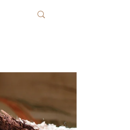
Faire
un
don