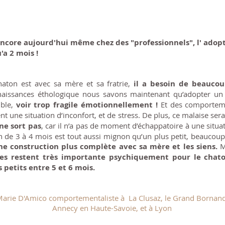
encore aujourd'hui même chez des "professionnels", l' adop
'a 2 mois !
chaton est avec sa mère et sa fratrie,
il a besoin de beaucou
issances éthologique nous savons maintenant qu’adopter un c
ible,
voir trop fragile émotionnellement !
Et des comportem
ent une situation d’inconfort, et de stress. De plus, ce malaise ser
ne sort pas
, car il n’a pas de moment d’échappatoire à une situ
n de 3 à 4 mois est tout aussi mignon qu’un plus petit, beaucou
ne construction plus complète avec sa mère et les siens.
Mê
les restent très importante psychiquement pour le chat
petits entre 5 et 6 mois.
arie D'Amico comportementaliste à La Clusaz, le Grand Bornand
Annecy en Haute-Savoie, et à Lyon