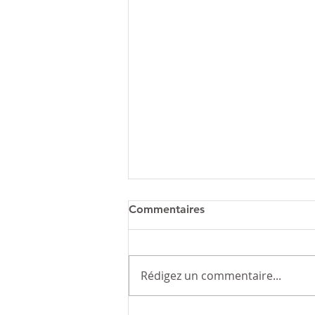
Commentaires
La coprophagie
Rédigez un commentaire...