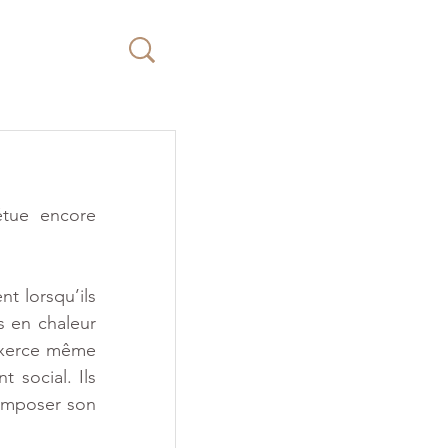
Faire
un
don
tue encore 
t lorsqu’ils 
 en chaleur 
exerce même 
social. Ils 
imposer son 