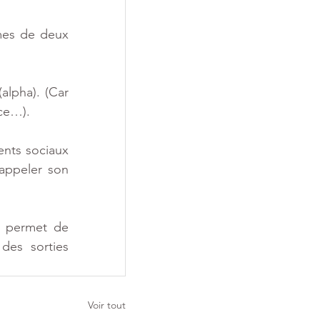
mes de deux 
lpha). (Car 
ce…).
nts sociaux 
appeler son 
i permet de 
des sorties 
Voir tout